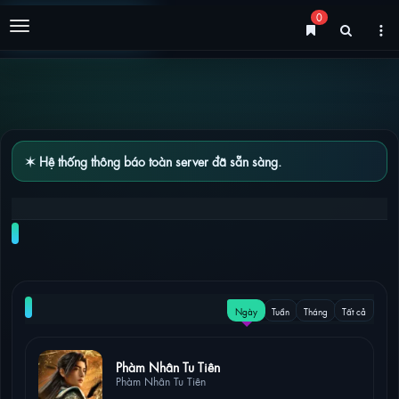
0
Menu
✶ Hệ thống thông báo toàn server đã sẵn sàng.
DANH SÁCH PHIM THEO NĂM 2019
NỔI BẬT
Ngày
Tuần
Tháng
Tất cả
11 lượt xem
Phàm Nhân Tu Tiên
Phàm Nhân Tu Tiên