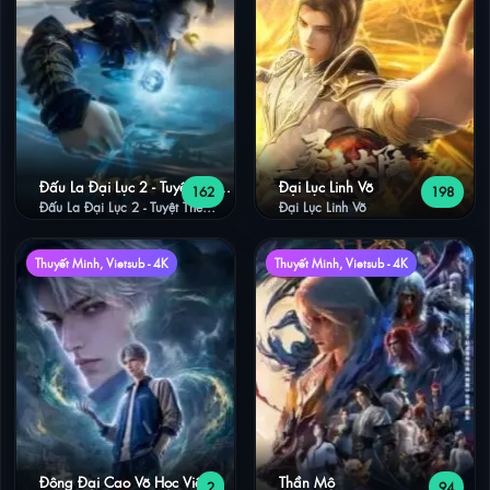
Đấu La Đại Lục 2 - Tuyệt Thế
Đại Lục Linh Võ
162
198
Đường Môn
Đấu La Đại Lục 2 - Tuyệt Thế
Đại Lục Linh Võ
Đường Môn
Thuyết Minh, Vietsub - 4K
Thuyết Minh, Vietsub - 4K
Đông Đại Cao Võ Học Viện
Thần Mộ
2
94