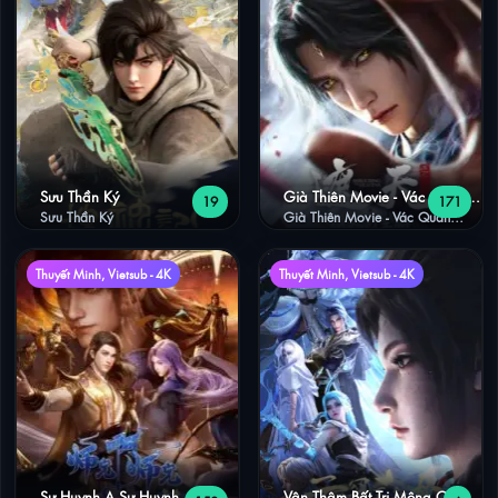
Sưu Thần Ký
Già Thiên Movie - Vác Quan
19
171
Chiến Vương Đằng
Sưu Thần Ký
Già Thiên Movie - Vác Quan
Chiến Vương Đằng
Thuyết Minh, Vietsub - 4K
Thuyết Minh, Vietsub - 4K
Sư Huynh A Sư Huynh
Vân Thâm Bất Tri Mộng OVA: