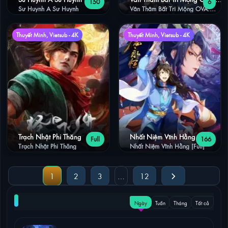
150
6
Trận Chiến Trục Minh
Sư Huynh A Sư Huynh
Vân Thâm Bất Tri Mộng OVA:
Trận Chiến Trục Minh
Thuyết Minh, Vietsub - 4K
Thuyết Minh, Vietsub - 4K
Trạch Nhật Phi Thăng
Nhất Niệm Vĩnh Hằng [Full]
Full
166
Trạch Nhật Phi Thăng
Nhất Niệm Vĩnh Hằng [Full]
1
2
3
…
12
NỔI BẬT
Ngày
Tuần
Tháng
Tất cả