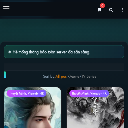
0
Menu
✶ Hệ thống thông báo toàn server đã sẵn sàng.
MỚI CẬP NHẬT
Sort by:
All post
/
Movie
/
TV Series
Thuyết Minh, Vietsub - 4K
Thuyết Minh, Vietsub - 4K