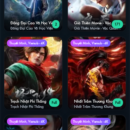
Đông Đại Cao Võ Học Viện
Già Thiên Movie - Vác Quan
2
171
Chiến Vương Đằng
Đông Đại Cao Võ Học Viện
Già Thiên Movie - Vác Quan
Chiến Vương Đằng
Thuyết Minh, Vietsub - 4K
Thuyết Minh, Vietsub - 4K
Trạch Nhật Phi Thăng
Nhất Trảm Thương Khung
Full
Full
Trạch Nhật Phi Thăng
Nhất Trảm Thương Khung
Thuyết Minh, Vietsub - 4K
Thuyết Minh, Vietsub - 4K