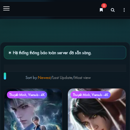
0
Menu
✶ Hệ thống thông báo toàn server đã sẵn sàng.
PHIM LẺ
Sort by:
Newest
/
Last Update
/
Most view
Thuyết Minh, Vietsub - 4K
Thuyết Minh, Vietsub - 4K