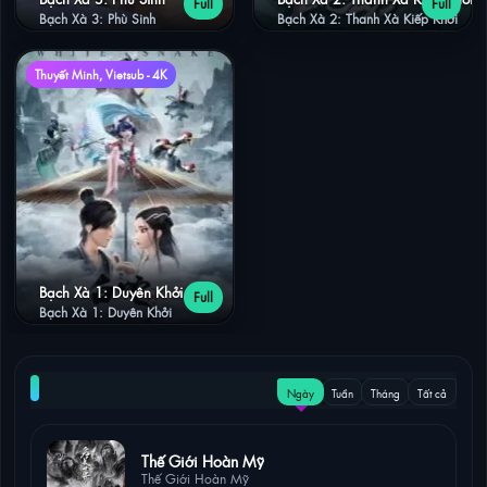
Full
Full
Bạch Xà 3: Phù Sinh
Bạch Xà 2: Thanh Xà Kiếp Khởi
Thuyết Minh, Vietsub - 4K
Bạch Xà 1: Duyên Khởi
Full
Bạch Xà 1: Duyên Khởi
NỔI BẬT
Ngày
Tuần
Tháng
Tất cả
13 lượt xem
Thế Giới Hoàn Mỹ
Thế Giới Hoàn Mỹ