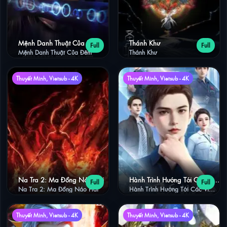
Mệnh Danh Thuật Của Đêm
Thánh Khư
Full
Full
Mệnh Danh Thuật Của Đêm
Thánh Khư
Thuyết Minh, Vietsub - 4K
Thuyết Minh, Vietsub - 4K
Na Tra 2: Ma Đồng Náo Hải
Hành Trình Hướng Tới Các Vì
Full
Full
Sao
Na Tra 2: Ma Đồng Náo Hải
Hành Trình Hướng Tới Các Vì
Sao
Thuyết Minh, Vietsub - 4K
Thuyết Minh, Vietsub - 4K