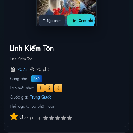
Xem phim
Tập phim
Linh Kiếm Tôn
Linh Kiếm Tôn
2023
20 phút
Đang phát:
660
Tập mới nhất:
1
2
3
Quốc gia:
Trung Quốc
Thể loại: Chưa phân loại
0
/
5
0
lượt