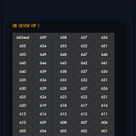
SEVER VIP 1
660-end
659
658
657
656
655
654
653
652
651
650
649
648
647
646
645
644
643
642
641
640
639
638
637
636
635
634
633
632
631
630
629
628
627
626
625
624
623
622
621
620
619
618
617
616
615
614
613
612
611
610
609
608
607
606
605
604
603
602
601