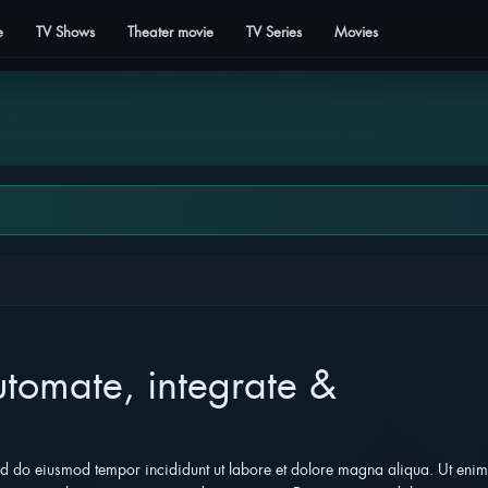
e
TV Shows
Theater movie
TV Series
Movies
tomate, integrate &
sed do eiusmod tempor incididunt ut labore et dolore magna aliqua. Ut enim