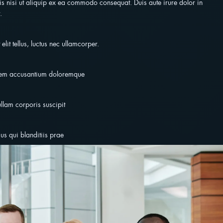
s nisi ut aliquip ex ea commodo consequat. Duis aute irure dolor in
.
lit tellus, luctus nec ullamcorper.
tatem accusantium doloremque
llam corporis suscipit
us qui blanditiis prae