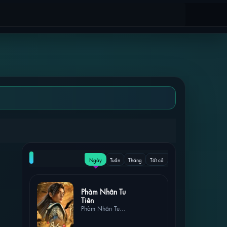
NỔI BẬT
Ngày
Tuần
Tháng
Tất cả
10 lượt
Phàm Nhân Tu
xem
Tiên
Phàm Nhân Tu
Tiên