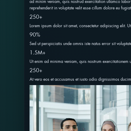
ad minim veniam, quis nostrud exercitation ullamco labori
reprehenderit in voluptate velit esse cillum dolore eu fugiat
250+
Lorem ipsum dolor sit amet, consectetur adipiscing elit. Ut e
90%
Sed ut perspiciatis unde omnis iste natus error sit volup
1.5M+
Ut enim ad minima veniam, quis nostrum exercitationem u
250+
At vero eos et accusamus et iusto odio dignissimos ducim