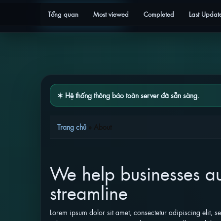
Tổng quan
Most viewed
Completed
Last Updat
✶ Hệ thống thông báo toàn server đã sẵn sàng.
Trang chủ
»
About
We help businesses au
streamline
Lorem ipsum dolor sit amet, consectetur adipiscing elit, 