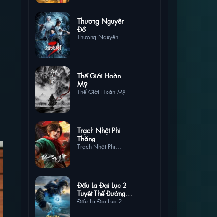
10 lượt
Thương Nguyên
xem
Đồ
Thương Nguyên
Đồ
2 lượt
Thế Giới Hoàn
xem
Mỹ
Thế Giới Hoàn Mỹ
1 lượt
Trạch Nhật Phi
xem
Thăng
Trạch Nhật Phi
Thăng
1 lượt
Đấu La Đại Lục 2 -
xem
Tuyệt Thế Đường
Môn
Đấu La Đại Lục 2 -
Tuyệt Thế Đường Môn