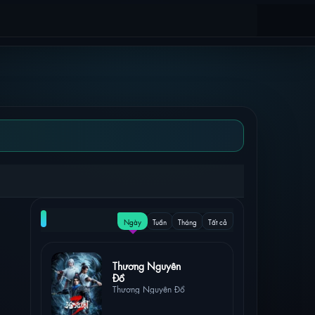
NỔI BẬT
Ngày
Tuần
Tháng
Tất cả
9 lượt
Thương Nguyên
xem
Đồ
Thương Nguyên Đồ