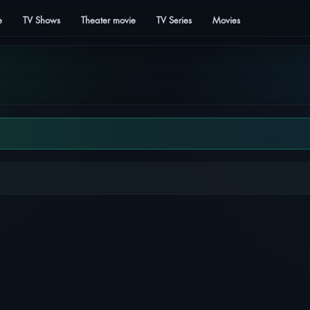
e
TV Shows
Theater movie
TV Series
Movies
LKTALES