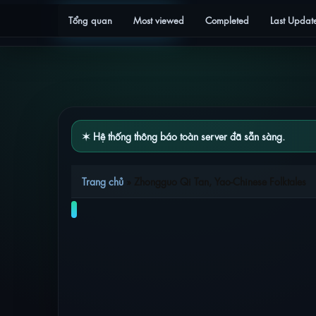
Tổng quan
Most viewed
Completed
Last Updat
✶ Hệ thống thông báo toàn server đã sẵn sàng.
Trang chủ
»
Zhongguo Qi Tan, Yao-Chinese Folktales
ZHONGGUO QI TAN, YAO-CHINESE FO