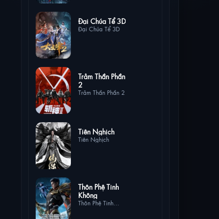
5 lượt xem
Đại Chúa Tể 3D
Đại Chúa Tể 3D
5 lượt
Trảm Thần Phần
xem
2
Trảm Thần Phần 2
4 lượt xem
Tiên Nghịch
Tiên Nghịch
4 lượt
Thôn Phệ Tinh
xem
Không
Thôn Phệ Tinh
Không