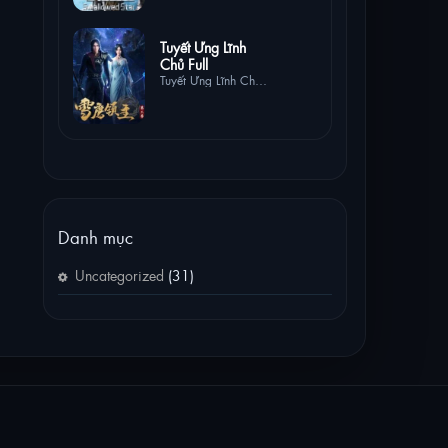
3 lượt
Tuyết Ưng Lĩnh
xem
Chủ Full
Tuyết Ưng Lĩnh Chủ
Full
Danh mục
Uncategorized
(31)