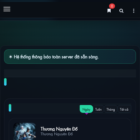
0
Menu
✶ Hệ thống thông báo toàn server đã sẵn sàng.
TUYỆT THẾ VÕ THẦN 2D TẬP 619 – 620 [VIETSUB]
NỔI BẬT
Ngày
Tuần
Tháng
Tất cả
6 lượt xem
Thương Nguyên Đồ
Thương Nguyên Đồ