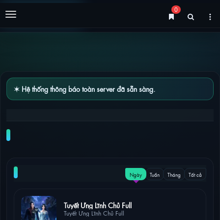
0
Menu
✶ Hệ thống thông báo toàn server đã sẵn sàng.
TRỌNG SINH ĐÔ THỊ TU TIÊN TẬP 203 – 204
[VIETSUB]
NỔI BẬT
Ngày
Tuần
Tháng
Tất cả
37 lượt xem
Tuyết Ưng Lĩnh Chủ Full
Tuyết Ưng Lĩnh Chủ Full