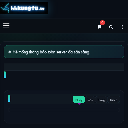
0
Menu
✶ Hệ thống thông báo toàn server đã sẵn sàng.
THE CHOSEN ONE
NỔI BẬT
Ngày
Tuần
Tháng
Tất cả