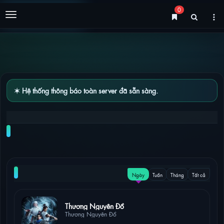
0
Menu
✶ Hệ thống thông báo toàn server đã sẵn sàng.
THÂM KHÔNG BỈ NGẠN TẬP 23 – 24 [VIETSUB]
NỔI BẬT
Ngày
Tuần
Tháng
Tất cả
6 lượt xem
Thương Nguyên Đồ
Thương Nguyên Đồ