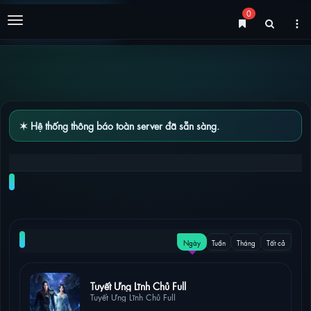
0
Menu
✶ Hệ thống thông báo toàn server đã sẵn sàng.
SƯ HUYNH A SƯ HUYNH TẬP 147 – 148 [VIETSUB]
NỔI BẬT
Ngày
Tuần
Tháng
Tất cả
21 lượt xem
Tuyết Ưng Lĩnh Chủ Full
Tuyết Ưng Lĩnh Chủ Full