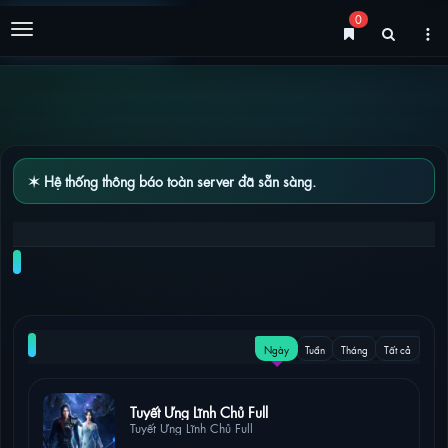
0
Menu
✶ Hệ thống thông báo toàn server đã sẵn sàng.
NGHỊCH THIÊN TÀ THẦN 2D TẬP 374 – 375 [VIETSUB]
NỔI BẬT
Ngày
Tuần
Tháng
Tất cả
21 lượt xem
Tuyết Ưng Lĩnh Chủ Full
Tuyết Ưng Lĩnh Chủ Full