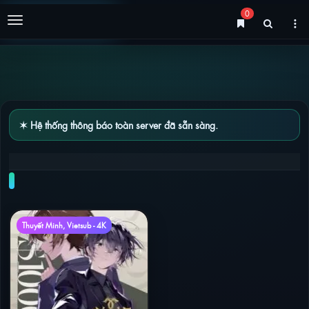
0
Menu
✶ Hệ thống thông báo toàn server đã sẵn sàng.
LONG TỘC (PHẦN 2)
Thuyết Minh, Vietsub - 4K