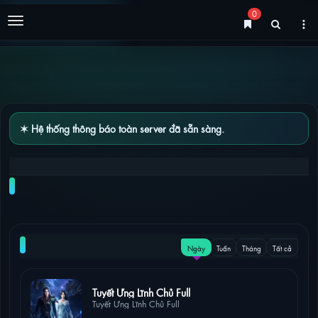
0
Menu
✶ Hệ thống thông báo toàn server đã sẵn sàng.
KIẾM ĐẠO LĂNG THIÊN TẬP 13 – 14 [VIETSUB]
NỔI BẬT
Ngày
Tuần
Tháng
Tất cả
37 lượt xem
Tuyết Ưng Lĩnh Chủ Full
Tuyết Ưng Lĩnh Chủ Full