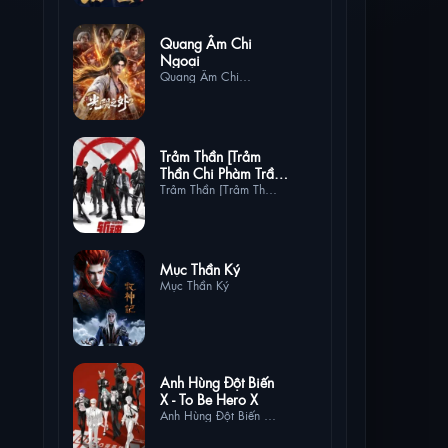
2 lượt
Quang Âm Chi
xem
Ngoại
Quang Âm Chi
Ngoại
1 lượt
Trảm Thần [Trảm
xem
Thần Chi Phàm Trần
Thần Vực]
Trảm Thần [Trảm Thần
Chi Phàm Trần Thần
Vực]
0 lượt xem
Mục Thần Ký
Mục Thần Ký
0 lượt
Anh Hùng Đột Biến
xem
X - To Be Hero X
Anh Hùng Đột Biến X -
To Be Hero X