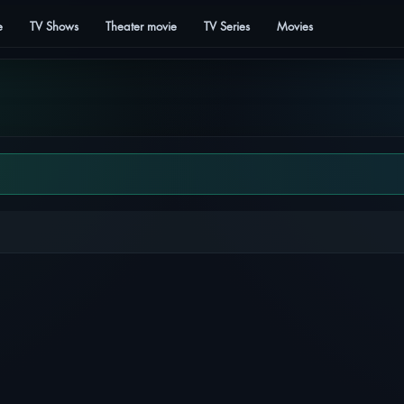
e
TV Shows
Theater movie
TV Series
Movies
ỄN VIÊN: DƯƠNG MẶC