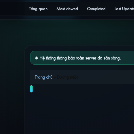
Tổng quan
Most viewed
Completed
Last Updat
✶ Hệ thống thông báo toàn server đã sẵn sàng.
Trang chủ
»
Dương Mặc
DANH SÁCH PHIM THAM GIA BỞI DI