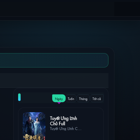
NỔI BẬT
Ngày
Tuần
Tháng
Tất cả
26 lượt
Tuyết Ưng Lĩnh
xem
Chủ Full
Tuyết Ưng Lĩnh Chủ
Full