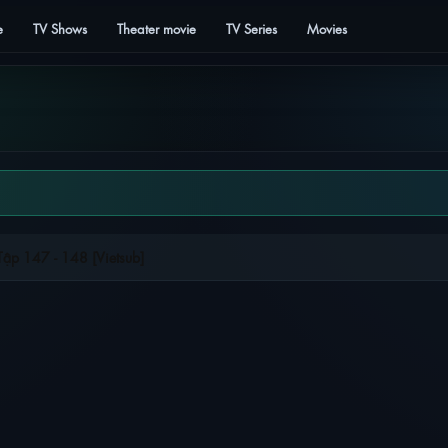
e
TV Shows
Theater movie
TV Series
Movies
ập 147 - 148 [Vietsub]
 TA TẬP 147 – 148 [VIETSUB]