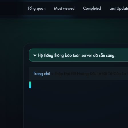
Tổng quan
Most viewed
Completed
Last Updat
✶ Hệ thống thông báo toàn server đã sẵn sàng.
Trang chủ
»
Thập Đại Đế Hoàng Đều Là Đệ Tử Của Ta T
THẬP ĐẠI ĐẾ HOÀNG ĐỀU LÀ ĐỆ TỬ CỦA