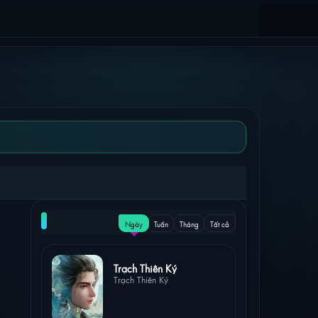
NỔI BẬT
Ngày
Tuần
Tháng
Tất cả
3 lượt xem
Trạch Thiên Ký
Trạch Thiên Ký