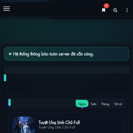
0
Menu
✶ Hệ thống thông báo toàn server đã sẵn sàng.
ĐẠI ĐẠO ĐỘC HÀNH TẬP 12 – 13 [VIETSUB]
NỔI BẬT
Ngày
Tuần
Tháng
Tất cả
26 lượt xem
Tuyết Ưng Lĩnh Chủ Full
Tuyết Ưng Lĩnh Chủ Full